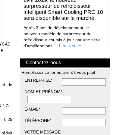
avril 2019, le nouveau
surpresseur de refroidisseur
intelligent Smart Cooling PRO 10
sera disponible sur le marché.
Après 3 ans de développement, le
nouveau modèle de surpresseur de
refroidisseur est mis à jour par une série
n YCAS
d’améliorations …
Lire la suite
ge
Contactez nous
Remplissez ce formulaire s’il vous plaît
ENTREPRISE*
n et de
NOM ET PRÉNOM*
5 ° C –
E-MAIL*
– T, 25
TÉLÉPHONE*
VOTRE MESSAGE
 réduit