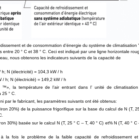
idissement et de consommation d’énergie du système de climatisatio
entre 20 ° C et 38 ° C. Ceci est indiqué par une ligne horizontale rou
eau, nous obtenons les indicateurs suivants de la capacité de
h; N (électricité) = 104,3 kW / h
/ h; N (électricité) = 149,2 kW / h
 ™», la température de l’air entrant dans l’ unité de climatisatio
 25 ° C.
i par le fabricant, les paramètres suivants ont été obtenus:
on 20%) de la puissance frigorifique sur la base du calcul de N (T, 2
C.
n 30%) basée sur le calcul N (T, 25 ° C – T, 40 ° C) et% N (T, 40 ° C 
 à la fois le problème de la faible capacité de refroidissement et