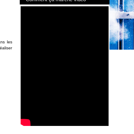
ans les
éaliser