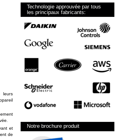
Technologie approuvée par tous
les principaux fabricants:
 leurs
ppareil
ssement
vée.
Notre brochure produit
vant et
ment de